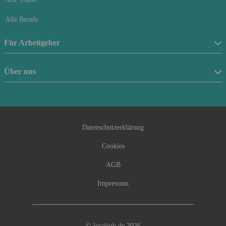
Alle Berufe
Für Arbeitgeber
Stellenanzeige schalten
Über uns
Anfrageformular
Über uns
Beraterfinder
Kontakt
Datenschutzerklärung
Cookies
AGB
Impressum
© localjob.de 2026