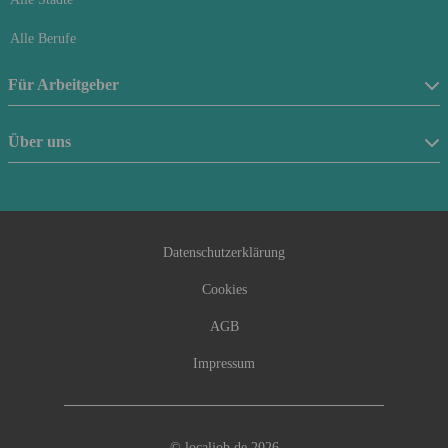
Alle Berufe
Für Arbeitgeber
Stellenanzeige schalten
Über uns
Anfrageformular
Über uns
Beraterfinder
Kontakt
Datenschutzerklärung
Cookies
AGB
Impressum
© localjob.de 2026