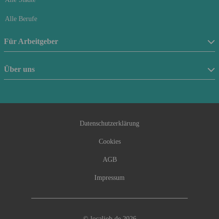
Alle Berufe
Für Arbeitgeber
Stellenanzeige schalten
Über uns
Anfrageformular
Über uns
Beraterfinder
Kontakt
Datenschutzerklärung
Cookies
AGB
Impressum
© localjob.de 2026