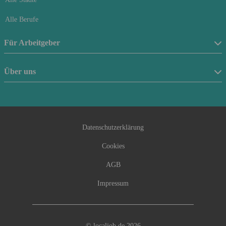
Alle Berufe
Für Arbeitgeber
Stellenanzeige schalten
Über uns
Anfrageformular
Über uns
Beraterfinder
Kontakt
Datenschutzerklärung
Cookies
AGB
Impressum
© localjob.de 2026