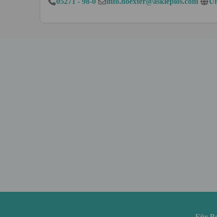
05271 - 98-0
info.hoexter@asklepios.com
Un
Für B