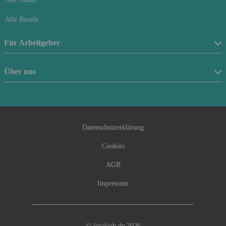
Alle Berufe
Für Arbeitgeber
Stellenanzeige schalten
Über uns
Anfrageformular
Über uns
Beraterfinder
Kontakt
Datenschutzerklärung
Cookies
AGB
Impressum
© localjob.de 2026