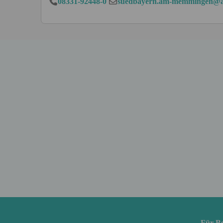
08331-92448-0
suedbayern.am-memmingen@a
Für B