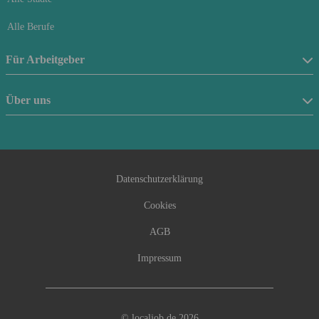
Alle Berufe
Für Arbeitgeber
Stellenanzeige schalten
Über uns
Anfrageformular
Über uns
Beraterfinder
Kontakt
Datenschutzerklärung
Cookies
AGB
Impressum
© localjob.de 2026