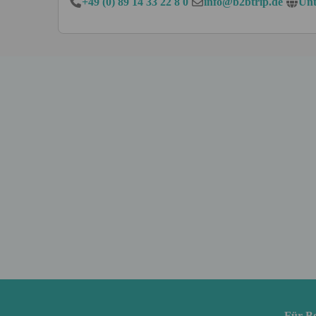
+49 (0) 89 14 33 22 8 0
info@b2btrip.de
Unt
Für B