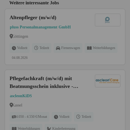
Weitere interessante Jobs
Altenpfleger (m/w/d)
pluss Personalmanagement GmbH
Göttingen
Vollzeit
Teilzeit
Firmenwagen
Weiterbildungen
04.08.2026
Pflegefachkraft (m/w/d) mit
Beatmungsschein inklusive -
Sichere Dir heute Deine Zukunft!
ascleonKiDS
Kassel
4.050 - 4.550 €/Monat
Vollzeit
Teilzeit
Weiterbildungen
Kinderbetreuung