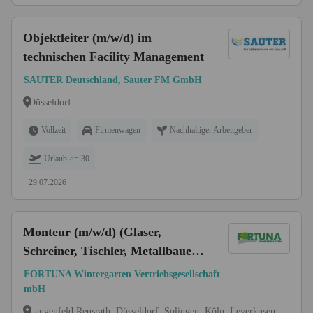
Objektleiter (m/w/d) im
technischen Facility Management
SAUTER Deutschland, Sauter FM GmbH
Düsseldorf
Vollzeit
Firmenwagen
Nachhaltiger Arbeitgeber
Urlaub >= 30
29.07.2026
Monteur (m/w/d) (Glaser,
Schreiner, Tischler, Metallbauer,
Rollladen- und
FORTUNA Wintergarten Vertriebsgesellschaft
Sonnenschutzmechatroniker o.
mbH
ä.)
Langenfeld Reusrath, Düsseldorf, Solingen, Köln, Leverkusen