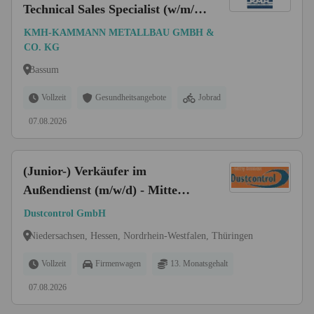
Technical Sales Specialist (w/m/d)
- Sonderbau
KMH-KAMMANN METALLBAU GMBH &
CO. KG
Bassum
Vollzeit
Gesundheitsangebote
Jobrad
07.08.2026
(Junior-) Verkäufer im
Außendienst (m/w/d) - Mitte
Deutschland (Nordrhein-
Dustcontrol GmbH
Westfalen, Nord-Hessen,
Niedersachsen, Hessen, Nordrhein-Westfalen, Thüringen
Thüringen, Sachsen)
Vollzeit
Firmenwagen
13. Monatsgehalt
07.08.2026