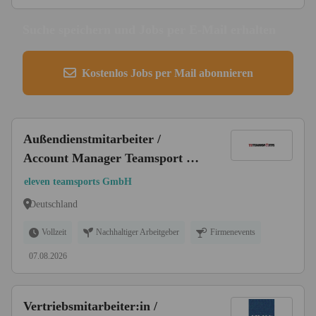
Suche speichern und Jobs per E-Mail erhalten
Kostenlos Jobs per Mail abonnieren
Außendienstmitarbeiter /
Account Manager Teamsport &
Vereinsbetreuung (m/w/d)
eleven teamsports GmbH
Deutschland
Vollzeit
Nachhaltiger Arbeitgeber
Firmenevents
07.08.2026
Vertriebsmitarbeiter:in /