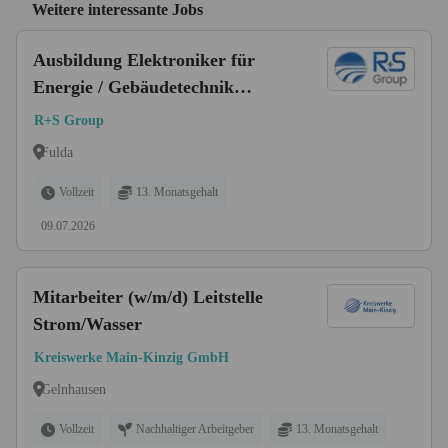
Weitere interessante Jobs
Ausbildung Elektroniker für
Energie / Gebäudetechnik
(m/w/d)
R+S Group
Fulda
Vollzeit
13. Monatsgehalt
09.07.2026
Mitarbeiter (w/m/d) Leitstelle
Strom/Wasser
Kreiswerke Main-Kinzig GmbH
Gelnhausen
Vollzeit
Nachhaltiger Arbeitgeber
13. Monatsgehalt