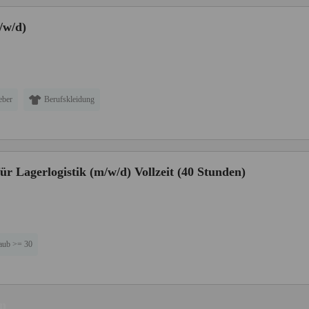
/w/d)
eber
Berufskleidung
ür Lagerlogistik (m/w/d) Vollzeit (40 Stunden)
aub >= 30
en