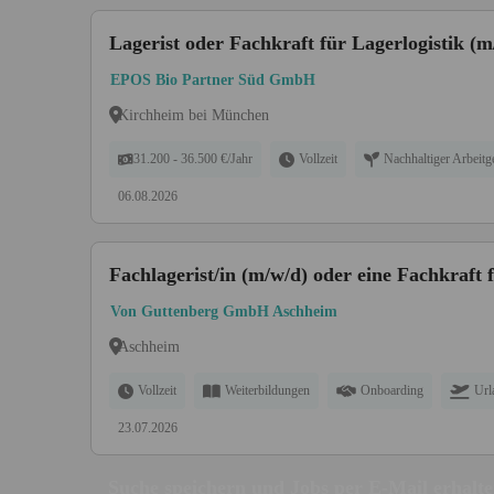
Lagerist oder Fachkraft für Lagerlogistik (m
EPOS Bio Partner Süd GmbH
Kirchheim bei München
31.200 - 36.500 €/Jahr
Vollzeit
Nachhaltiger Arbeitg
06.08.2026
Fachlagerist/in (m/w/d) oder eine Fachkraft f
Von Guttenberg GmbH Aschheim
Aschheim
Vollzeit
Weiterbildungen
Onboarding
Url
23.07.2026
Suche speichern und Jobs per E-Mail erhalt