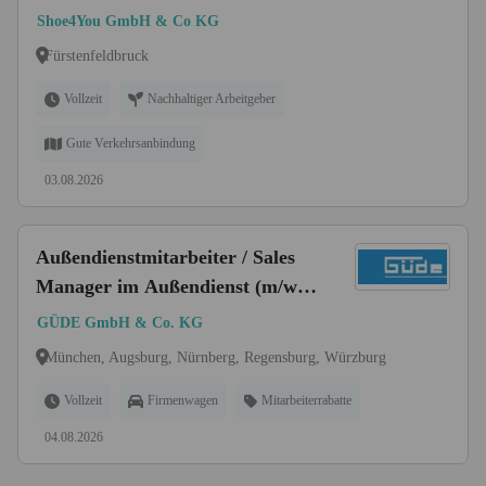
Shoe4You GmbH & Co KG
Fürstenfeldbruck
Vollzeit
Nachhaltiger Arbeitgeber
Gute Verkehrsanbindung
03.08.2026
Außendienstmitarbeiter / Sales
Manager im Außendienst (m/w/d)
Großraum München, Würzburg,
GÜDE GmbH & Co. KG
Regensburg, Nürnberg,
München, Augsburg, Nürnberg, Regensburg, Würzburg
Augsburg
Vollzeit
Firmenwagen
Mitarbeiterrabatte
04.08.2026