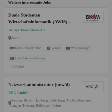
Weitere interessante Jobs
Duale Studenten
Wirtschaftsinformatik (AWIS)
mit Ausbildung zum
Bausparkasse Mainz AG
Fachinformatiker
Mainz
(Anwendungsentwicklung)
(w/m/d)
16.800 - 18.600 €/Jahr
Vollzeit
Weiterbildungen
Gute Verkehrsanbindung
10.07.2026
Netzwerkadministrator (m/w/d)
VRG GmbH
Dresden, Berlin, Hamburg, Oldenburg (Oldb), Meerbusch,
Langen (Hessen), Böblingen, Erfurt