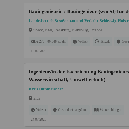
Bauingenieurin / Bauingenieur (w/m/d) für 
Landesbetrieb Straßenbau und Verkehr Schleswig-Holste
Lübeck, Kiel, Rensburg, Flensburg, Itzehoe
52.270 - 80.348 €/Jahr
Vollzeit
Teilzeit
Gesu
15.07.2026
Ingenieur/in der Fachrichtung Bauingenieu
Wasserwirtschaft, Umwelttechnik)
Kreis Dithmarschen
Heide
Vollzeit
Gesundheitsangebote
Weiterbildungen
24.07.2026