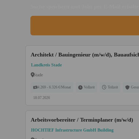
Suche speichern und Jobs per E-Mail erhalt
Architekt / Bauingenieur (m/w/d), Bauaufsic
Landkreis Stade
Stade
4.269 - 6.326 €/Monat
Vollzeit
Teilzeit
Gesu
18.07.2026
Arbeitsvorbereiter / Terminplaner (m/w/d)
HOCHTIEF Infrastructure GmbH Building