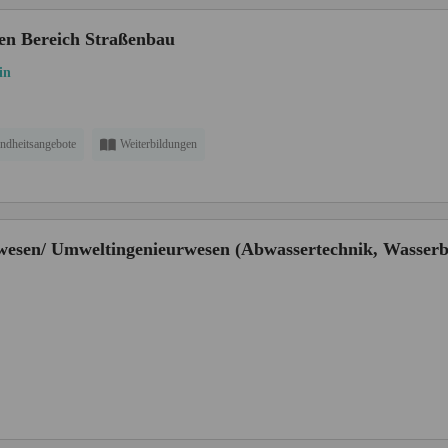
den Bereich Straßenbau
in
ndheitsangebote
Weiterbildungen
rwesen/ Umweltingenieurwesen (Abwassertechnik, Wasserb