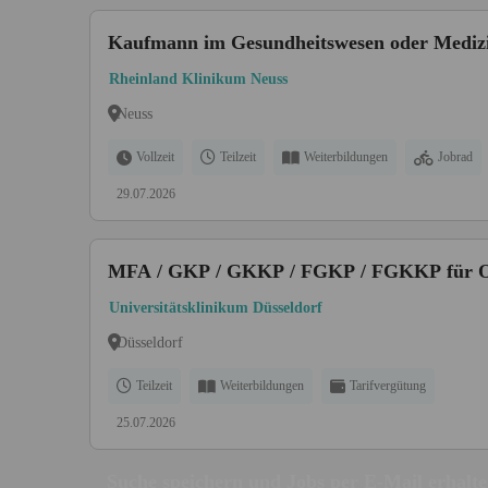
Kaufmann im Gesundheitswesen oder Medizin
Rheinland Klinikum Neuss
Neuss
Vollzeit
Teilzeit
Weiterbildungen
Jobrad
29.07.2026
MFA / GKP / GKKP / FGKP / FGKKP für Onk
Universitätsklinikum Düsseldorf
Düsseldorf
Teilzeit
Weiterbildungen
Tarifvergütung
25.07.2026
Suche speichern und Jobs per E-Mail erhalt