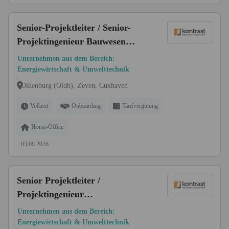
Senior-Projektleiter / Senior-
Projektingenieur Bauwesen
(m/w/d)
Unternehmen aus dem Bereich:
Energiewirtschaft & Umwelttechnik
Oldenburg (Oldb), Zeven, Cuxhaven
Vollzeit
Onboarding
Tarifvergütung
Home-Office
03.08.2026
Senior Projektleiter /
Projektingenieur
Siedlungswasserwirtschaft
Unternehmen aus dem Bereich:
(m/w/d)
Energiewirtschaft & Umwelttechnik