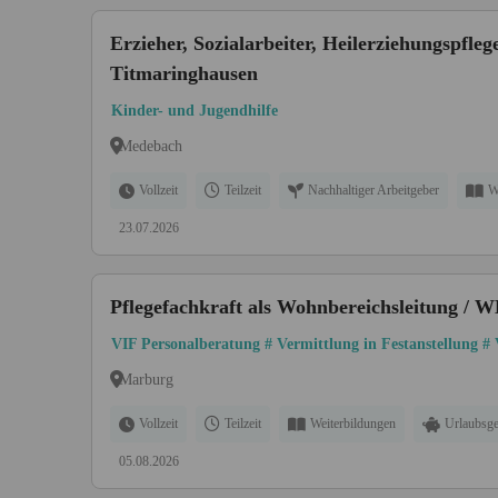
Erzieher, Sozialarbeiter, Heilerziehungspfle
Titmaringhausen
Kinder- und Jugendhilfe
Medebach
Vollzeit
Teilzeit
Nachhaltiger Arbeitgeber
W
23.07.2026
Pflegefachkraft als Wohnbereichsleitung / 
VIF Personalberatung # Vermittlung in Festanstellung #
Marburg
Vollzeit
Teilzeit
Weiterbildungen
Urlaubsge
05.08.2026