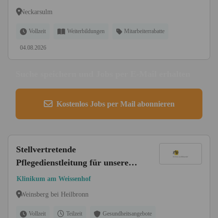
Neckarsulm
Vollzeit
Weiterbildungen
Mitarbeiterrabatte
04.08.2026
Suche speichern und Jobs per E-Mail erhalten
Kostenlos Jobs per Mail abonnieren
Stellvertretende
Pflegedienstleitung für unsere
Klinik für Kinder- und
Klinikum am Weissenhof
Jugendpsychiatrie und
Weinsberg bei Heilbronn
Psychotherapie (w/m/d)
Vollzeit
Teilzeit
Gesundheitsangebote