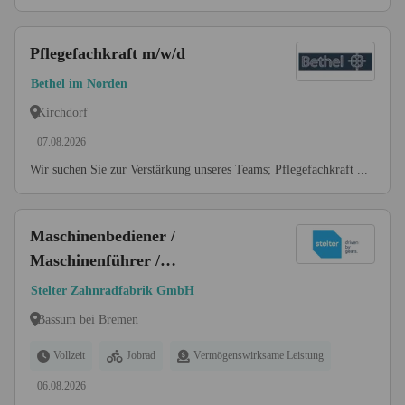
Pflegefachkraft m/w/d
Bethel im Norden
Kirchdorf
07.08.2026
Wir suchen Sie zur Verstärkung unseres Teams; Pflegefachkraft ...
Maschinenbediener /
Maschinenführer /
Anlagenbediener /
Stelter Zahnradfabrik GmbH
Produktionsmitarbeiter /
Bassum bei Bremen
Produktionshelfer (m/w/d) -
CNC-Fertigung | Quereinsteiger
Vollzeit
Jobrad
Vermögenswirksame Leistung
willkommen
06.08.2026