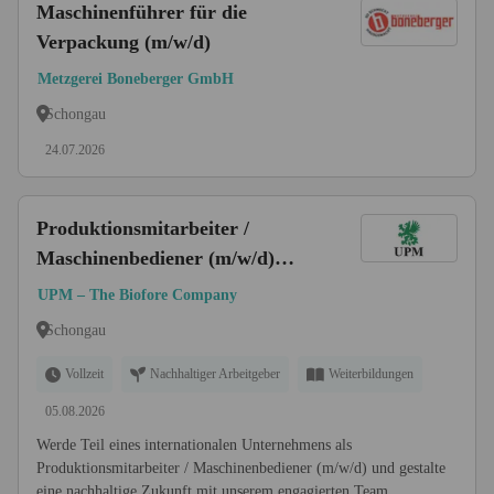
Maschinenführer für die
Verpackung (m/w/d)
Metzgerei Boneberger GmbH
Schongau
24.07.2026
Produktionsmitarbeiter /
Maschinenbediener (m/w/d)
Quereinsteiger willkommen
UPM – The Biofore Company
Schongau
Vollzeit
Nachhaltiger Arbeitgeber
Weiterbildungen
05.08.2026
Werde Teil eines internationalen Unternehmens als
Produktionsmitarbeiter / Maschinenbediener (m/w/d) und gestalte
eine nachhaltige Zukunft mit unserem engagierten Team.