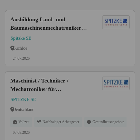
Ausbildung Land- und
Baumaschinenmechatroniker
(m/w/d)
Spitzke SE
Buchloe
24.07.2026
Maschinist / Techniker /
Mechatroniker für
Gleisbaumaschinen auf Montage
SPITZKE SE
bundesweit (m/w/d)
Deutschland
Vollzeit
Nachhaltiger Arbeitgeber
Gesundheitsangebote
07.08.2026