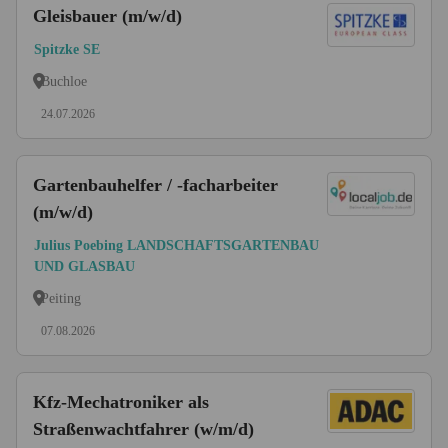
Gleisbauer (m/w/d)
Spitzke SE
Buchloe
24.07.2026
Gartenbauhelfer / -facharbeiter
(m/w/d)
Julius Poebing LANDSCHAFTSGARTENBAU
UND GLASBAU
Peiting
07.08.2026
Kfz-Mechatroniker als
Straßenwachtfahrer (w/m/d)