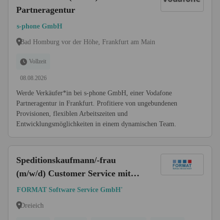
Partneragentur
s-phone GmbH
Bad Homburg vor der Höhe, Frankfurt am Main
Vollzeit
08.08.2026
Werde Verkäufer*in bei s-phone GmbH, einer Vodafone
Partneragentur in Frankfurt. Profitiere von ungebundenen
Provisionen, flexiblen Arbeitszeiten und
Entwicklungsmöglichkeiten in einem dynamischen Team.
Speditionskaufmann/-frau
(m/w/d) Customer Service mit
dem Schwerpunkt Import
FORMAT Software Service GmbH'
Dreieich