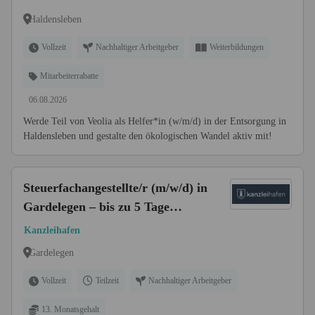
Haldensleben
Vollzeit
Nachhaltiger Arbeitgeber
Weiterbildungen
Mitarbeiterrabatte
06.08.2026
Werde Teil von Veolia als Helfer*in (w/m/d) in der Entsorgung in
Haldensleben und gestalte den ökologischen Wandel aktiv mit!
Steuerfachangestellte/r (m/w/d) in
Gardelegen – bis zu 5 Tage
Homeoffice
Kanzleihafen
Gardelegen
Vollzeit
Teilzeit
Nachhaltiger Arbeitgeber
13. Monatsgehalt