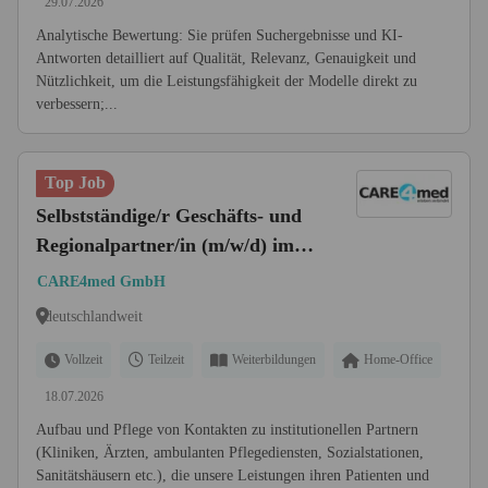
29.07.2026
Analytische Bewertung: Sie prüfen Suchergebnisse und KI-
Antworten detailliert auf Qualität, Relevanz, Genauigkeit und
Nützlichkeit, um die Leistungsfähigkeit der Modelle direkt zu
verbessern;...
Top Job
Selbstständige/r Geschäfts- und
Regionalpartner/in (m/w/d) im
Zukunftsmarkt
CARE4med GmbH
Seniorenbetreuung zu Hause
deutschlandweit
Vollzeit
Teilzeit
Weiterbildungen
Home-Office
18.07.2026
Aufbau und Pflege von Kontakten zu institutionellen Partnern
(Kliniken, Ärzten, ambulanten Pflegediensten, Sozialstationen,
Sanitätshäusern etc.), die unsere Leistungen ihren Patienten und