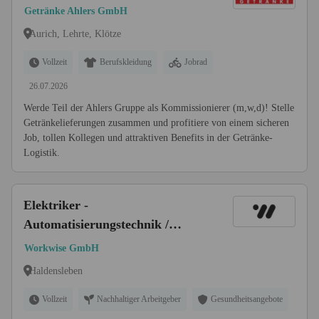
Getränke Ahlers GmbH
Aurich, Lehrte, Klötze
Vollzeit
Berufskleidung
Jobrad
26.07.2026
Werde Teil der Ahlers Gruppe als Kommissionierer (m,w,d)! Stelle
Getränkelieferungen zusammen und profitiere von einem sicheren
Job, tollen Kollegen und attraktiven Benefits in der Getränke-
Logistik.
Elektriker -
Automatisierungstechnik /
Antriebstechnik /
Workwise GmbH
Steuerungstechnik(m/w/d)
Haldensleben
Vollzeit
Nachhaltiger Arbeitgeber
Gesundheitsangebote