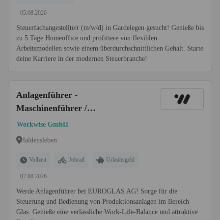
05.08.2026
Steuerfachangestellte/r (m/w/d) in Gardelegen gesucht! Genieße bis
zu 5 Tage Homeoffice und profitiere von flexiblen
Arbeitsmodellen sowie einem überdurchschnittlichen Gehalt. Starte
deine Karriere in der modernen Steuerbranche!
Anlagenführer -
Maschinenführer /
Elektrotechnik /
Workwise GmbH
Verfahrensmechanik (m/w/d)
Haldensleben
Vollzeit
Jobrad
Urlaubsgeld
07.08.2026
Werde Anlagenführer bei EUROGLAS AG! Sorge für die
Steuerung und Bedienung von Produktionsanlagen im Bereich
Glas. Genieße eine verlässliche Work-Life-Balance und attraktive