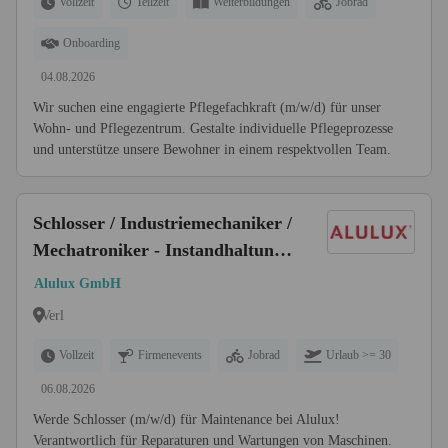
Vollzeit
Teilzeit
Weiterbildungen
Jobrad
Onboarding
04.08.2026
Wir suchen eine engagierte Pflegefachkraft (m/w/d) für unser
Wohn- und Pflegezentrum. Gestalte individuelle Pflegeprozesse
und unterstütze unsere Bewohner in einem respektvollen Team.
Schlosser / Industriemechaniker /
Mechatroniker - Instandhaltung
Maschinen & Anlagen (m/w/d)
Alulux GmbH
Verl
Vollzeit
Firmenevents
Jobrad
Urlaub >= 30
06.08.2026
Werde Schlosser (m/w/d) für Maintenance bei Alulux!
Verantwortlich für Reparaturen und Wartungen von Maschinen.