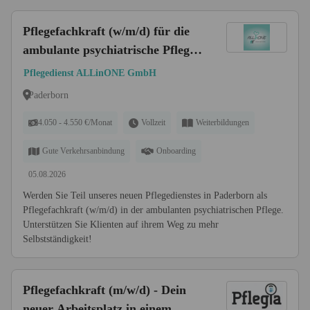
Pflegefachkraft (w/m/d) für die
ambulante psychiatrische Pflege
in Paderborn - Hier sind Sie
Pflegedienst ALLinONE GmbH
richtig!
Paderborn
4.050 - 4.550 €/Monat
Vollzeit
Weiterbildungen
Gute Verkehrsanbindung
Onboarding
05.08.2026
Werden Sie Teil unseres neuen Pflegedienstes in Paderborn als
Pflegefachkraft (w/m/d) in der ambulanten psychiatrischen Pflege.
Unterstützen Sie Klienten auf ihrem Weg zu mehr
Selbstständigkeit!
Pflegefachkraft (m/w/d) - Dein
neuer Arbeitsplatz in einem