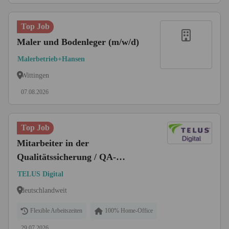
Top Job
Maler und Bodenleger (m/w/d)
Malerbetrieb+Hansen
Wittingen
07.08.2026
Top Job
Mitarbeiter in der
Qualitätssicherung / QA-
Bewerter (m/w/d)
TELUS Digital
deutschlandweit
Flexible Arbeitszeiten
100% Home-Office
29.07.2026