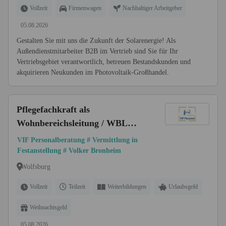
Vollzeit
Firmenwagen
Nachhaltiger Arbeitgeber
05.08.2026
Gestalten Sie mit uns die Zukunft der Solarenergie! Als
Außendienstmitarbeiter B2B im Vertrieb sind Sie für Ihr
Vertriebsgebiet verantwortlich, betreuen Bestandskunden und
akquirieren Neukunden im Photovoltaik-Großhandel.
Pflegefachkraft als
Wohnbereichsleitung / WBL
(m/w/d) bis 67.200 € | Raum
VIF Personalberatung # Vermittlung in
Wolfsburg
Festanstellung # Volker Bronheim
Wolfsburg
Vollzeit
Teilzeit
Weiterbildungen
Urlaubsgeld
Weihnachtsgeld
05.08.2026