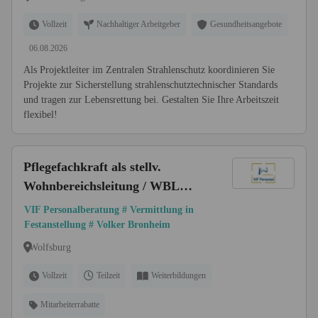
Vollzeit
Nachhaltiger Arbeitgeber
Gesundheitsangebote
06.08.2026
Als Projektleiter im Zentralen Strahlenschutz koordinieren Sie
Projekte zur Sicherstellung strahlenschutztechnischer Standards
und tragen zur Lebensrettung bei. Gestalten Sie Ihre Arbeitszeit
flexibel!
Pflegefachkraft als stellv.
Wohnbereichsleitung / WBL
(m/w/d) bis 67.000 € | Raum
VIF Personalberatung # Vermittlung in
Wolfsburg
Festanstellung # Volker Bronheim
Wolfsburg
Vollzeit
Teilzeit
Weiterbildungen
Mitarbeiterrabatte