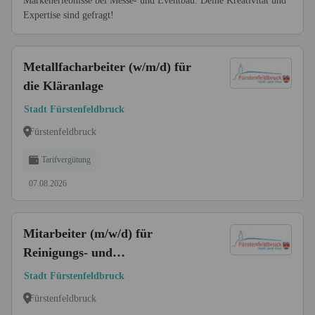
Markenerlebnisse bei Messe- und Eventbau. Deine Kreativität und
Expertise sind gefragt!
Metallfacharbeiter (w/m/d) für
die Kläranlage
Stadt Fürstenfeldbruck
Fürstenfeldbruck
Tarifvergütung
07.08.2026
Mitarbeiter (m/w/d) für
Reinigungs- und
Hausmeisterdienste
Stadt Fürstenfeldbruck
Fürstenfeldbruck