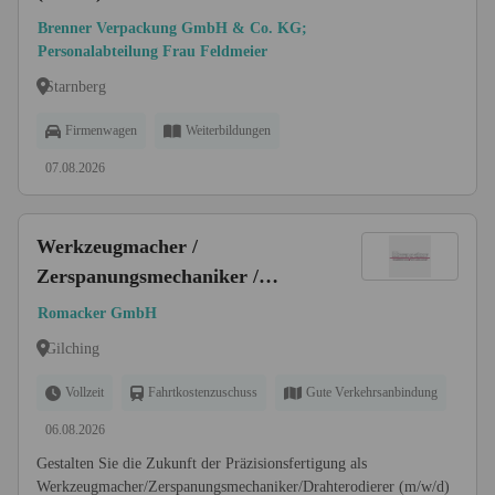
Brenner Verpackung GmbH & Co. KG;
Personalabteilung Frau Feldmeier
Starnberg
Firmenwagen
Weiterbildungen
07.08.2026
Werkzeugmacher /
Zerspanungsmechaniker /
Drahterodierer (m/w/d)
Romacker GmbH
Gilching
Vollzeit
Fahrtkostenzuschuss
Gute Verkehrsanbindung
06.08.2026
Gestalten Sie die Zukunft der Präzisionsfertigung als
Werkzeugmacher/Zerspanungsmechaniker/Drahterodierer (m/w/d)