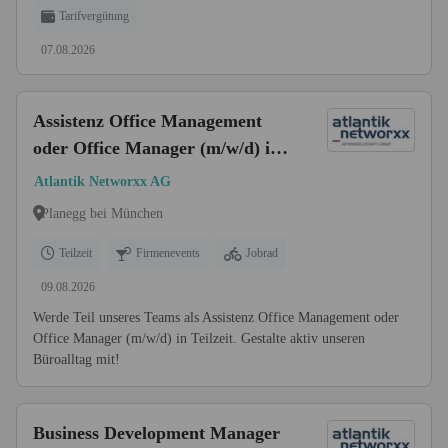
Tarifvergütung
07.08.2026
Assistenz Office Management
oder Office Manager (m/w/d) in
Teilzeit 20-25 Std/Woche
Atlantik Networxx AG
Planegg bei München
Teilzeit
Firmenevents
Jobrad
09.08.2026
Werde Teil unseres Teams als Assistenz Office Management oder
Office Manager (m/w/d) in Teilzeit. Gestalte aktiv unseren
Büroalltag mit!
Business Development Manager