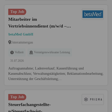
Top Job
Mitarbeiter im
Vertriebsinnendienst (m/w/d –
gilt für alles Nachfolgende)
betaMed GmbH
Unterammergau
Vollzeit
Vermögenswirksame Leistung
31.07.2026
Auftragsannahme; Ladenverkauf; Kassenführung und
Kassenabschluss; Verwaltungstätigkeiten; Reklamationsbearbeitung;
Unterstützung der Geschäftsleitung;...
Top Job
Steuerfachangestellte-
n/Steuerfachwirt-