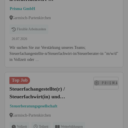
in/Steuerberater-in "m/w/d" in
Prisma GmbH
Vollzeit oder Teilzeit
Garmisch-Partenkirchen
Flexible Arbeitszeiten
26.07.2026
Wir suchen Sie zur Verstärkung unseres Teams;
Steuerfachangestellte-n/Steuerfachwirt-in/Steuerberater-in "m/w/d"
in Vollzeit oder ...
Top Job
Steuerfachangestellte(r) /
Steuerfachwirt(in) und
Steuerberater(in) (m/w/d)
Steuerberatungsgesellschaft
Garmisch-Partenkirchen
Vollzeit
Teilzeit
Weiterbildungen