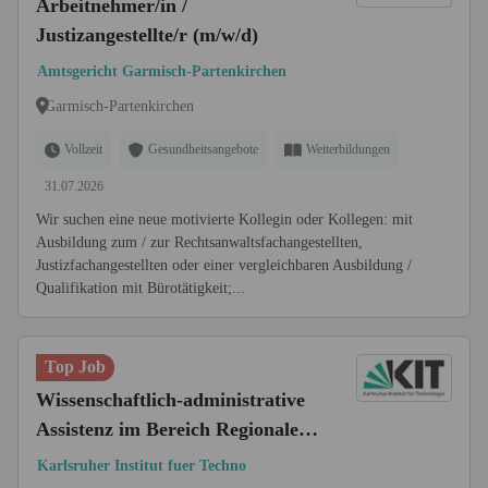
Arbeitnehmer/in /
Justizangestellte/r (m/w/d)
Amtsgericht Garmisch-Partenkirchen
Garmisch-Partenkirchen
Vollzeit
Gesundheitsangebote
Weiterbildungen
31.07.2026
Wir suchen eine neue motivierte Kollegin oder Kollegen: mit
Ausbildung zum / zur Rechtsanwaltsfachangestellten,
Justizfachangestellten oder einer vergleichbaren Ausbildung /
Qualifikation mit Bürotätigkeit;...
Top Job
Wissenschaftlich-administrative
Assistenz im Bereich Regionale
Klima-Systeme (w/m/d)
Karlsruher Institut fuer Techno