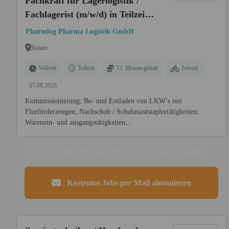
Fachkraft für Lagerlogistik /
Fachlagerist (m/w/d) in Teilzeit /
Vollzeit
Pharmlog Pharma Logistik GmbH
Bönen
Vollzeit
Teilzeit
13. Monatsgehalt
Jobrad
07.08.2026
Kommissionierung; Be- und Entladen von LKW’s mit
Flurförderzeugen; Nachschub / Schubmaststaplertätigkeiten;
Warenein- und ausgangstätigkeiten;...
Suche speichern und Jobs per E-Mail erhalten
Kostenlos Jobs per Mail abonnieren