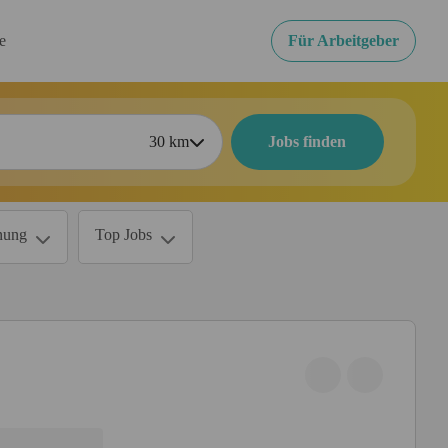
re
Für Arbeitgeber
30
km
Jobs finden
nung
Top Jobs