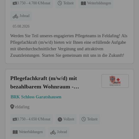
3.750 - 4.700 €/Monat
Teilzeit
Weiterbildungen
Jobrad
05.08.2026
Werden Sie Teil unseres engagierten Pflegeteams in Feldafing! Als
Pflegefachkraft (m/w/d) bieten wir Ihnen eine erfüllende Aufgabe
mit überdurchschnittlicher Vergütung und attraktiven
Zusatzleistungen. Starten Sie gemeinsam mit uns in die Zukunft!
Pflegefachkraft (m/w/d) mit
bezahlbarem Wohnraum -
Starten Sie mit uns in eine
BRK Schloss Garatshausen
gemeinsame Zukunft!
Feldafing
3.750 - 4.650 €/Monat
Vollzeit
Teilzeit
Weiterbildungen
Jobrad