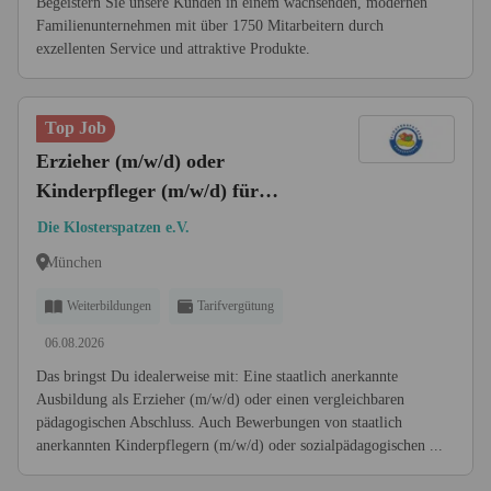
Begeistern Sie unsere Kunden in einem wachsenden, modernen
Familienunternehmen mit über 1750 Mitarbeitern durch
exzellenten Service und attraktive Produkte.
Top Job
Erzieher (m/w/d) oder
Kinderpfleger (m/w/d) für
Kinderkrippe in München-
Die Klosterspatzen e.V.
Solln/Pullach | TVöD | Teilzeit
München
oder Vollzeit
Weiterbildungen
Tarifvergütung
06.08.2026
Das bringst Du idealerweise mit: Eine staatlich anerkannte
Ausbildung als Erzieher (m/w/d) oder einen vergleichbaren
pädagogischen Abschluss. Auch Bewerbungen von staatlich
anerkannten Kinderpflegern (m/w/d) oder sozialpädagogischen ...