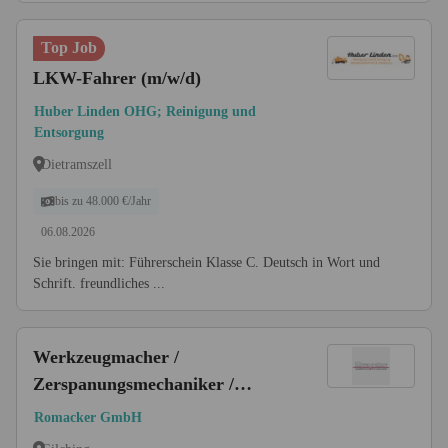
Top Job
LKW-Fahrer (m/w/d)
Huber Linden OHG; Reinigung und
Entsorgung
Dietramszell
bis zu 48.000 €/Jahr
06.08.2026
Sie bringen mit: Führerschein Klasse C. Deutsch in Wort und
Schrift. freundliches ...
Werkzeugmacher /
Zerspanungsmechaniker /
Drahterodierer (m/w/d)
Romacker GmbH