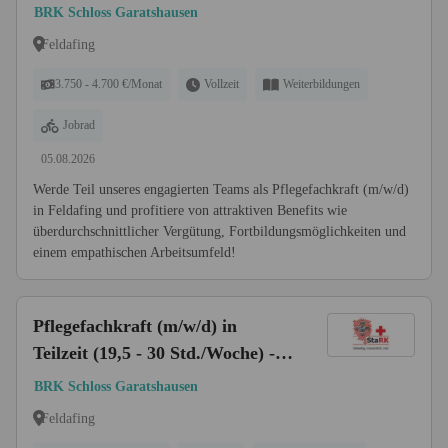
Zukunft!
BRK Schloss Garatshausen
Feldafing
3.750 - 4.700 €/Monat
Vollzeit
Weiterbildungen
Jobrad
05.08.2026
Werde Teil unseres engagierten Teams als Pflegefachkraft (m/w/d)
in Feldafing und profitiere von attraktiven Benefits wie
überdurchschnittlicher Vergütung, Fortbildungsmöglichkeiten und
einem empathischen Arbeitsumfeld!
Pflegefachkraft (m/w/d) in
Teilzeit (19,5 - 30 Std./Woche) -
Starten Sie mit uns in eine
BRK Schloss Garatshausen
gemeinsame Zukunft!
Feldafing