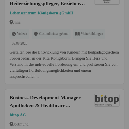
Heilerziehungspfleger, Erzieher
(m/w/d)
Lebenszentrum Königsborn gGmbH
Unna
Vollzeit
Gesundheitsangebote
Weiterbildungen
09.08.2026
Gestalten Sie die Entwicklung von Kindern mit heilpädagogischem
Förderbedarf in der Kita Königsborn. Bringen Sie Herz und
Verstand in die individuelle Förderung ein und profitieren Sie von
vielfältigen Fortbildungsmöglichkeiten und einem
anspruchsvollen...
Business Development Manager
Apotheken & Healthcare
international (m/w/d)
bitop AG
Dortmund