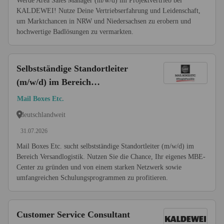
Werde Area Sales Manager (m/w/d) im Projektvertrieb bei
KALDEWEI! Nutze Deine Vertriebserfahrung und Leidenschaft,
um Marktchancen in NRW und Niedersachsen zu erobern und
hochwertige Badlösungen zu vermarkten.
Selbstständige Standortleiter
(m/w/d) im Bereich
Versandlogistik
Mail Boxes Etc.
deutschlandweit
31.07.2026
Mail Boxes Etc. sucht selbstständige Standortleiter (m/w/d) im
Bereich Versandlogistik. Nutzen Sie die Chance, Ihr eigenes MBE-
Center zu gründen und von einem starken Netzwerk sowie
umfangreichen Schulungsprogrammen zu profitieren.
Customer Service Consultant