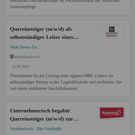
bewährten Geschäftskonzept im Wachstumsmarkt der häuslichen
Seniorenpflege.
Quereinsteiger (m/w/d) als
selbstständiger Leiter eines
Logistikunternehmens
Mail Boxes Etc.
deutschlandweit
02.08.2026
Übernehmen Sie die Leitung eines eigenen MBE-Centers als
selbstständiger Partner in der Logistikbranche und profitieren Sie
von einem etablierten Geschäftskonzept.
Unternehmerisch begabte
Quereinsteiger (m/w/d) zur
Übernahme eines Nachhilfe-
Studienkreis - Die Nachhilfe