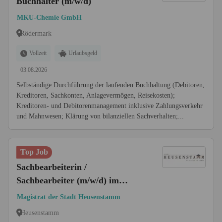
Buchhalter (m/w/d)
MKU-Chemie GmbH
Rödermark
Vollzeit
Urlaubsgeld
03.08.2026
Selbständige Durchführung der laufenden Buchhaltung (Debitoren,
Kreditoren, Sachkonten, Anlagevermögen, Reisekosten);
Kreditoren- und Debitorenmanagement inklusive Zahlungsverkehr
und Mahnwesen; Klärung von bilanziellen Sachverhalten;...
Top Job
Sachbearbeiterin /
Sachbearbeiter (m/w/d) im
Bereich Kommunale Abgaben
Magistrat der Stadt Heusenstamm
Heusenstamm