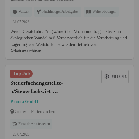
Vollzeit
Nachhaltiger Arbeitgeber
Weiterbildungen
31.07.2026
Werde Geräteführer*in (w/m/d) bei Veolia und trage aktiv zum
ökologischen Wandel bei! Verantwortlich für die Verarbeitung und
Lagerung von Wertstoffen sowie den Betrieb von
Arbeitsmaschinen.
Top Job
Steuerfachangestellte-
n/Steuerfachwirt-
in/Steuerberater-in "m/w/d" in
Prisma GmbH
Vollzeit oder Teilzeit
Garmisch-Partenkirchen
Flexible Arbeitszeiten
26.07.2026