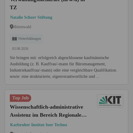
TZ
Natalie Schorr Stiftung
Mittenwald
Weiterbildungen
03.08.2026
Sie bringen mit: erfolgreich abgeschlossene kaufmännische
Ausbildung (z. B. Kauffrau/-mann für Büromanagement,
Industriekauffrau/-mann) oder eine vergleichbare Qualifikation.
sowie: eine strukturierte, eigenverantwortliche und ...
Top Job
Wissenschaftlich-administrative
Assistenz im Bereich Regionale
Klima-Systeme (w/m/d)
Karlsruher Institut fuer Techno