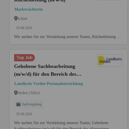
Marktwächterin
Achim
03.08.2026
Wir suchen Sie zur Verstärkung unseres Teams; Küchenleitung ...
Top Job
Gehobene Sachbearbeitung
(m/w/d) für den Bereich des
allgemeinen Ausländerrechts
Landkreis Verden Personalentwicklung
Verden (Aller)
Tarifvergütung
02.08.2026
Wir suchen Sie zur Verstärkung unseres Teams; Gehobene
Sachbearbeitung (m/w/d) für den Bereich des allgemeinen ...