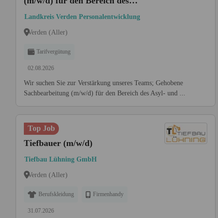
(m/w/d) für den Bereich des
Asyl- und
Landkreis Verden Personalentwicklung
Rückkehrmanagements
Verden (Aller)
Tarifvergütung
02.08.2026
Wir suchen Sie zur Verstärkung unseres Teams; Gehobene
Sachbearbeitung (m/w/d) für den Bereich des Asyl- und ...
Top Job
Tiefbauer (m/w/d)
Tiefbau Lühning GmbH
Verden (Aller)
Berufskleidung
Firmenhandy
31.07.2026