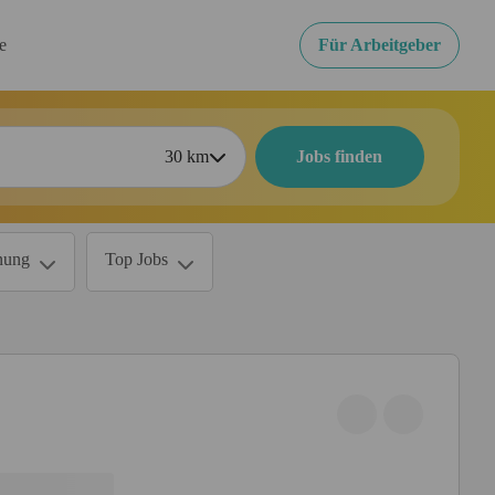
re
Für Arbeitgeber
30
km
Jobs finden
nung
Top Jobs