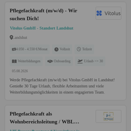
Pflegefachkraft (m/w/d) - Wir
suchen Dich!
Vitolus GmbH - Standort Landshut
Landshut
4.050 - 4.550 €/Monat
Vollzeit
Teilzeit
Weiterbildungen
Onboarding
Urlaub >= 30
05.08.2026
Werde Pflegefachkraft (m/w/d) bei Vitolus GmbH in Landshut!
Genieße 30 Tage Urlaub, flexible Arbeitszeiten und viele
Weiterbildungsmöglichkeiten in einem engagierten Team.
Pflegefachkraft als
Wohnbereichsleitung / WBL
(m/w/d) bis 67.200 € | Raum