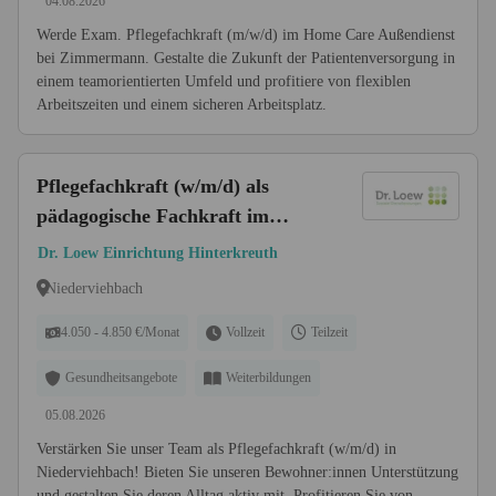
04.08.2026
Werde Exam. Pflegefachkraft (m/w/d) im Home Care Außendienst
bei Zimmermann. Gestalte die Zukunft der Patientenversorgung in
einem teamorientierten Umfeld und profitiere von flexiblen
Arbeitszeiten und einem sicheren Arbeitsplatz.
Pflegefachkraft (w/m/d) als
pädagogische Fachkraft im
Gruppendienst - Hier gehören Sie
Dr. Loew Einrichtung Hinterkreuth
hin!
Niederviehbach
4.050 - 4.850 €/Monat
Vollzeit
Teilzeit
Gesundheitsangebote
Weiterbildungen
05.08.2026
Verstärken Sie unser Team als Pflegefachkraft (w/m/d) in
Niederviehbach! Bieten Sie unseren Bewohner:innen Unterstützung
und gestalten Sie deren Alltag aktiv mit. Profitieren Sie von