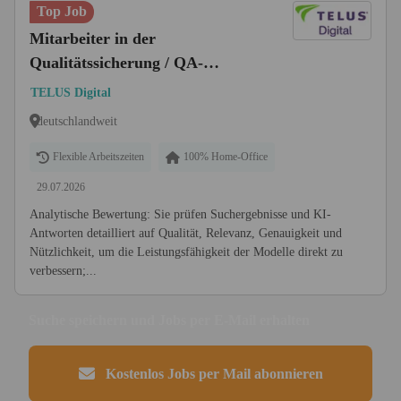
Top Job
Mitarbeiter in der
Qualitätssicherung / QA-
Bewerter (m/w/d)
TELUS Digital
deutschlandweit
Flexible Arbeitszeiten
100% Home-Office
29.07.2026
Analytische Bewertung: Sie prüfen Suchergebnisse und KI-
Antworten detailliert auf Qualität, Relevanz, Genauigkeit und
Nützlichkeit, um die Leistungsfähigkeit der Modelle direkt zu
verbessern;...
Suche speichern und Jobs per E-Mail erhalten
Kostenlos Jobs per Mail abonnieren