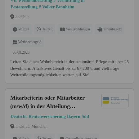
VIF Personalberatung # Vermittlung in
Landshut
Festanstellung # Volker Bronheim
Landshut
Vollzeit
Teilzeit
Weiterbildungen
Urlaubsgeld
Weihnachtsgeld
05.08.2026
Leiten Sie einen Wohnbereich in der stationären Pflege mit über 25
Bewohnern. Attraktives Gehalt bis zu 67.200 € und vielfältige
Weiterbildungsmöglichkeiten warten auf Sie!
Mitarbeiterin oder Mitarbeiter
(m/w/d) in der Abteilung
Personal
Deutsche Rentenversicherung Bayern Süd
Landshut, München
Vollzeit
Teilzeit
Gesundheitsangebote