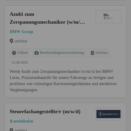
Azubi zum
Zerspanungsmechaniker (w/m/x)
- Werk [2 Plätze]
BMW Group
Landshut
Vollzeit
Berufsunfähigkeitsversicherung
Jobticket
05.08.2026
Werde Azubi zum Zerspanungsmechaniker (w/m/x) bei BMW!
Lerne, Präzisionsbauteile für unsere Fahrzeuge zu fertigen und
profitiere von vielseitigen Karrieremöglichkeiten und attraktiven
Vergünstigungen.
Steuerfachangestellte/r (m/w/d)
Kanzleihafen
Landshut