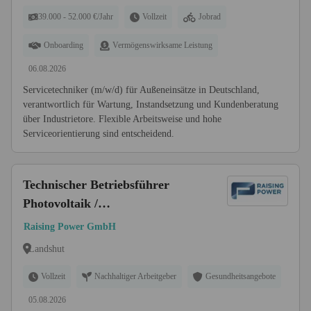
39.000 - 52.000 €/Jahr
Vollzeit
Jobrad
Onboarding
Vermögenswirksame Leistung
06.08.2026
Servicetechniker (m/w/d) für Außeneinsätze in Deutschland,
verantwortlich für Wartung, Instandsetzung und Kundenberatung
über Industrietore. Flexible Arbeitsweise und hohe
Serviceorientierung sind entscheidend.
Technischer Betriebsführer
Photovoltaik /
Anlagenüberwachung (m/w/d)
Raising Power GmbH
Landshut
Vollzeit
Nachhaltiger Arbeitgeber
Gesundheitsangebote
05.08.2026