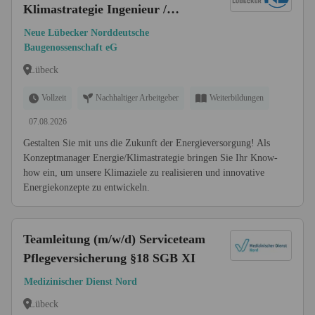
Klimastrategie Ingenieur /
Techniker / Meister
Neue Lübecker Norddeutsche
Versorgungstechnik, Energie-
Baugenossenschaft eG
oder Gebäudetechnik (w/m/d)
Lübeck
Vollzeit
Nachhaltiger Arbeitgeber
Weiterbildungen
07.08.2026
Gestalten Sie mit uns die Zukunft der Energieversorgung! Als
Konzeptmanager Energie/Klimastrategie bringen Sie Ihr Know-
how ein, um unsere Klimaziele zu realisieren und innovative
Energiekonzepte zu entwickeln.
Teamleitung (m/w/d) Serviceteam
Pflegeversicherung §18 SGB XI
Medizinischer Dienst Nord
Lübeck