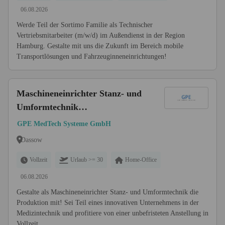
06.08.2026
Werde Teil der Sortimo Familie als Technischer
Vertriebsmitarbeiter (m/w/d) im Außendienst in der Region
Hamburg. Gestalte mit uns die Zukunft im Bereich mobile
Transportlösungen und Fahrzeuginneneinrichtungen!
Maschineneinrichter Stanz- und
Umformtechnik
(Industriemechaniker /
GPE MedTech Systeme GmbH
Werkzeugmechaniker /
Dassow
Konstruktionsmechaniker o.Ä.)
(m/w/d)
Vollzeit
Urlaub >= 30
Home-Office
06.08.2026
Gestalte als Maschineneinrichter Stanz- und Umformtechnik die
Produktion mit! Sei Teil eines innovativen Unternehmens in der
Medizintechnik und profitiere von einer unbefristeten Anstellung in
Vollzeit.