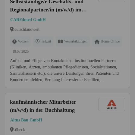
Selbstständige/r Geschäfts- und
Regionalpartner/in (m/w/d) im
Zukunftsmarkt
CARE4med GmbH
Seniorenbetreuung zu Hause
deutschlandweit
Vollzeit
Teilzeit
Weiterbildungen
Home-Office
18.07.2026
Aufbau und Pflege von Kontakten zu institutionellen Partnern
(Kliniken, Ärzten, ambulanten Pflegediensten, Sozialstationen,
Sanitätshäusern etc.), die unsere Leistungen ihren Patienten und
Kunden empfehlen; Beratung interessierter Familien;...
kaufmännischer Mitarbeiter
(m/w/d) in der Buchhaltung
Altus Bau GmbH
Lübeck