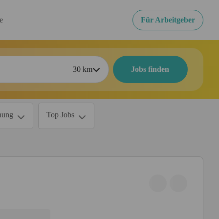
re
Für Arbeitgeber
30
km
Jobs finden
nung
Top Jobs