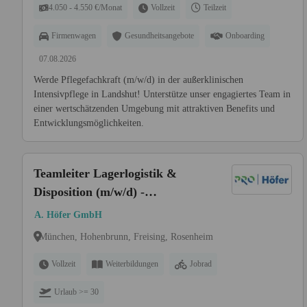
4.050 - 4.550 €/Monat
Vollzeit
Teilzeit
Firmenwagen
Gesundheitsangebote
Onboarding
07.08.2026
Werde Pflegefachkraft (m/w/d) in der außerklinischen
Intensivpflege in Landshut! Unterstütze unser engagiertes Team in
einer wertschätzenden Umgebung mit attraktiven Benefits und
Entwicklungsmöglichkeiten.
Teamleiter Lagerlogistik &
Disposition (m/w/d) -
Hohenbrunn
A. Höfer GmbH
München, Hohenbrunn, Freising, Rosenheim
Vollzeit
Weiterbildungen
Jobrad
Urlaub >= 30