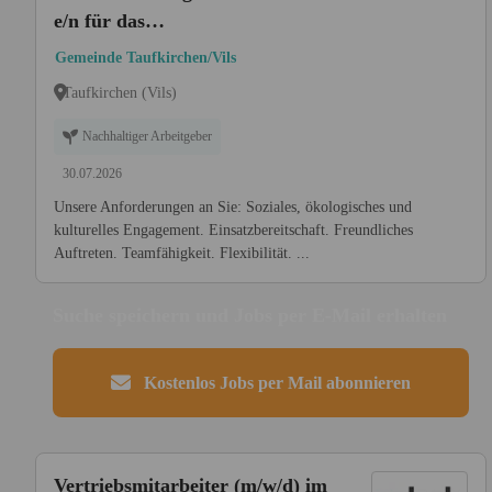
e/n für das
Mehrgenerationenhaus (m/w/d)
Gemeinde Taufkirchen/Vils
Taufkirchen (Vils)
Nachhaltiger Arbeitgeber
30.07.2026
Unsere Anforderungen an Sie: Soziales, ökologisches und
kulturelles Engagement. Einsatzbereitschaft. Freundliches
Auftreten. Teamfähigkeit. Flexibilität. ...
Suche speichern und Jobs per E-Mail erhalten
Kostenlos Jobs per Mail abonnieren
Vertriebsmitarbeiter (m/w/d) im