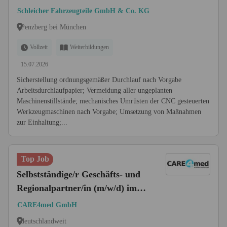
(m/w/d)
Schleicher Fahrzeugteile GmbH & Co. KG
Penzberg bei München
Vollzeit
Weiterbildungen
15.07.2026
Sicherstellung ordnungsgemäßer Durchlauf nach Vorgabe
Arbeitsdurchlaufpapier; Vermeidung aller ungeplanten
Maschinenstillstände; mechanisches Umrüsten der CNC gesteuerten
Werkzeugmaschinen nach Vorgabe; Umsetzung von Maßnahmen
zur Einhaltung;...
Top Job
Selbstständige/r Geschäfts- und
Regionalpartner/in (m/w/d) im
Zukunftsmarkt
CARE4med GmbH
Seniorenbetreuung zu Hause
deutschlandweit