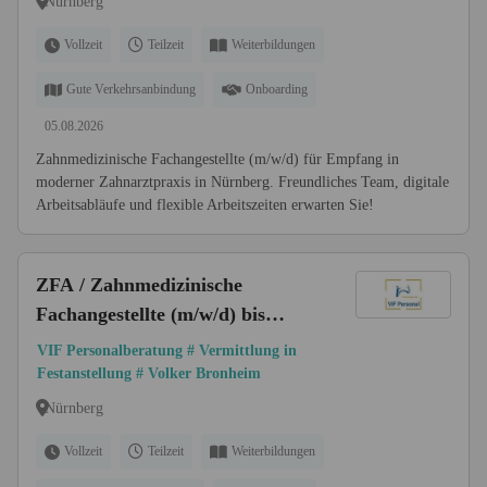
Nürnberg
Vollzeit
Teilzeit
Weiterbildungen
Gute Verkehrsanbindung
Onboarding
05.08.2026
Zahnmedizinische Fachangestellte (m/w/d) für Empfang in
moderner Zahnarztpraxis in Nürnberg. Freundliches Team, digitale
Arbeitsabläufe und flexible Arbeitszeiten erwarten Sie!
ZFA / Zahnmedizinische
Fachangestellte (m/w/d) bis
52.000 € I Raum Nürnberg
VIF Personalberatung # Vermittlung in
Festanstellung # Volker Bronheim
Nürnberg
Vollzeit
Teilzeit
Weiterbildungen