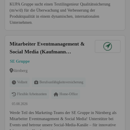
KUPA Gruppe sucht einen Textilingenieur Qualitätssicherung
(m/w/d) für die Überwachung und Verbesserung der
Produktqualität in einem dynamischen, internationalen
Unternehmen.
Mitarbeiter Eventmanagement &
Social Media (Kaufmann
Marketingkommunikation /
SE Gruppe
Veranstaltungskaufmann /
Nürnberg
Fachwirt Veranstaltung o.Ä)
(d/m/w)
Vollzeit
Berufsunfähigkeitsversicherung
Flexible Arbeitszeiten
Home-Office
05.08.2026
Werde Teil des Marketing-Teams der SE Gruppe in Nürnberg als
Mitarbeiter Eventmanagement & Social Media! Unterstütze bei
Events und betreue unsere Social-Media-Kanäle – für innovative