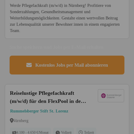
Werde Pflegefachkraft (m/w/d) in Nürnberg! Profitiere von
Sonderzahlungen, Gesundheitsmanagement und
Weiterbildungsmöglichkeiten. Gestalte einen wertvollen Beitrag
zur Lebensqualität unserer Bewohner:innen in einem engagierten
Team.
Suche speichern und Jobs per E-Mail erhalten
Kostenlos Jobs per Mail abonnieren
Reiselustige Pflegefachkraft
(m/w/d) für den FlexPool in der
Region Mittelfranken - Zur
Rummelsberger Stift St. Lorenz
Verstärkung unseres Teams
Nürnberg
suchen wir Sie!
4.100 - 4.650 €/Monat
Vollzeit
Teilzeit