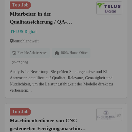
Top Job
Mitarbeiter in der
Qualitätssicherung / QA-
Bewerter (m/w/d)
TELUS Digital
deutschlandweit
Flexible Arbeitszeiten
100% Home-Office
29.07.2026
Analytische Bewertung: Sie prüfen Suchergebnisse und KI-
Antworten detailliert auf Qualität, Relevanz, Genauigkeit und
Nützlichkeit, um die Leistungsfähigkeit der Modelle direkt zu
verbessern;...
Top Job
Maschinenbediener von CNC
gesteuerten Fertigungsmaschinen