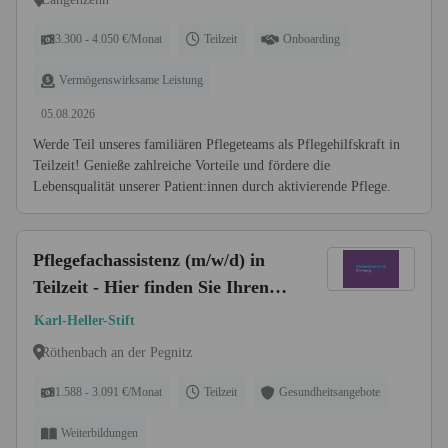
3.300 - 4.050 €/Monat
Teilzeit
Onboarding
Vermögenswirksame Leistung
05.08.2026
Werde Teil unseres familiären Pflegeteams als Pflegehilfskraft in
Teilzeit! Genieße zahlreiche Vorteile und fördere die
Lebensqualität unserer Patient:innen durch aktivierende Pflege.
Pflegefachassistenz (m/w/d) in
Teilzeit - Hier finden Sie Ihren
Job fürs Leben!
Karl-Heller-Stift
Röthenbach an der Pegnitz
1.588 - 3.091 €/Monat
Teilzeit
Gesundheitsangebote
Weiterbildungen