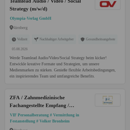
Teamlead Audio / Video / Social
Strategy (m/w/d)
Olympia-Verlag GmbH
Nürnberg
Vollzeit
Nachhaltiger Arbeitgeber
Gesundheitsangebote
05.08.2026
Werde Teamlead Audio/Video/Social Strategy beim kicker!
Entwickle kreative Formate und Strategien, um unsere
Medienmarken zu stärken. Genieße flexible Arbeitsbedingungen,
ein inspirierendes Team und umfangreiche Benefits.
ZFA / Zahnmedizinische
Fachangestellte Empfang /
Rezeption (m/w/d) Raum
VIF Personalberatung # Vermittlung in
Nürnberg
Festanstellung # Volker Bronheim