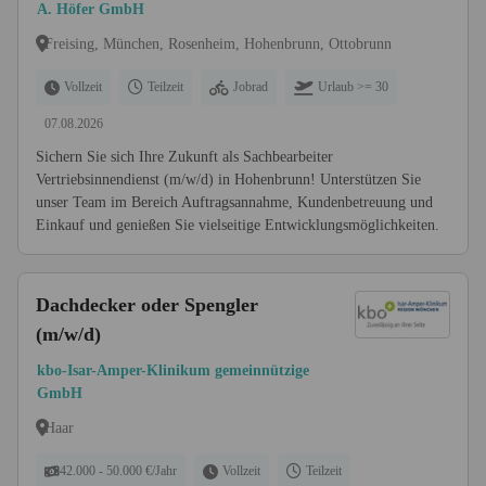
Hohenbrunn
A. Höfer GmbH
Freising, München, Rosenheim, Hohenbrunn, Ottobrunn
Vollzeit
Teilzeit
Jobrad
Urlaub >= 30
07.08.2026
Sichern Sie sich Ihre Zukunft als Sachbearbeiter
Vertriebsinnendienst (m/w/d) in Hohenbrunn! Unterstützen Sie
unser Team im Bereich Auftragsannahme, Kundenbetreuung und
Einkauf und genießen Sie vielseitige Entwicklungsmöglichkeiten.
Dachdecker oder Spengler
(m/w/d)
kbo-Isar-Amper-Klinikum gemeinnützige
GmbH
Haar
42.000 - 50.000 €/Jahr
Vollzeit
Teilzeit