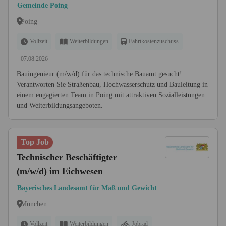
Bauamt - Fachrichtung Tiefbau
Gemeinde Poing
(m/w/d)
Poing
Vollzeit
Weiterbildungen
Fahrtkostenzuschuss
07.08.2026
Bauingenieur (m/w/d) für das technische Bauamt gesucht!
Verantworten Sie Straßenbau, Hochwasserschutz und Bauleitung in
einem engagierten Team in Poing mit attraktiven Sozialleistungen
und Weiterbildungsangeboten.
Top Job
Technischer Beschäftigter
(m/w/d) im Eichwesen
Bayerisches Landesamt für Maß und Gewicht
München
Vollzeit
Weiterbildungen
Jobrad