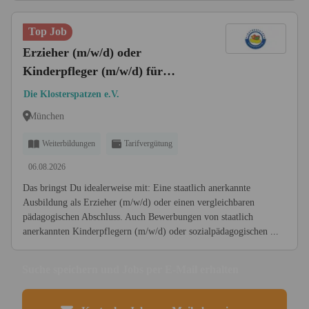
Top Job
Erzieher (m/w/d) oder
Kinderpfleger (m/w/d) für
Kinderkrippe in München-
Die Klosterspatzen e.V.
Solln/Pullach | TVöD | Teilzeit
München
oder Vollzeit
Weiterbildungen
Tarifvergütung
06.08.2026
Das bringst Du idealerweise mit: Eine staatlich anerkannte
Ausbildung als Erzieher (m/w/d) oder einen vergleichbaren
pädagogischen Abschluss. Auch Bewerbungen von staatlich
anerkannten Kinderpflegern (m/w/d) oder sozialpädagogischen ...
Suche speichern und Jobs per E-Mail erhalten