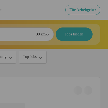
re
Für Arbeitgeber
30
km
Jobs finden
nung
Top Jobs