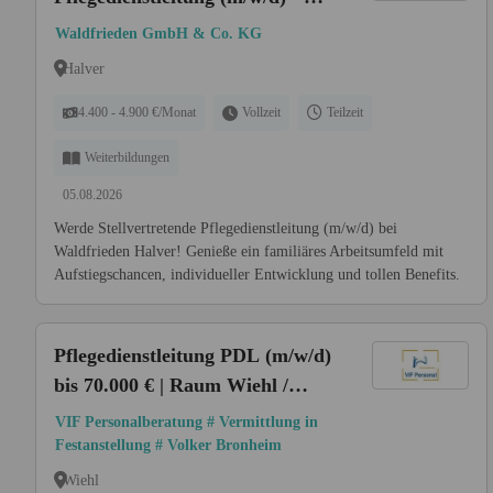
uns startet Deine Karriere!
Waldfrieden GmbH & Co. KG
Halver
4.400 - 4.900 €/Monat
Vollzeit
Teilzeit
Weiterbildungen
05.08.2026
Werde Stellvertretende Pflegedienstleitung (m/w/d) bei
Waldfrieden Halver! Genieße ein familiäres Arbeitsumfeld mit
Aufstiegschancen, individueller Entwicklung und tollen Benefits.
Pflegedienstleitung PDL (m/w/d)
bis 70.000 € | Raum Wiehl /
Oberbergischer Kreis
VIF Personalberatung # Vermittlung in
Festanstellung # Volker Bronheim
Wiehl