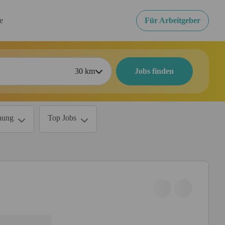
re
Für Arbeitgeber
30
km
Jobs finden
nung
Top Jobs