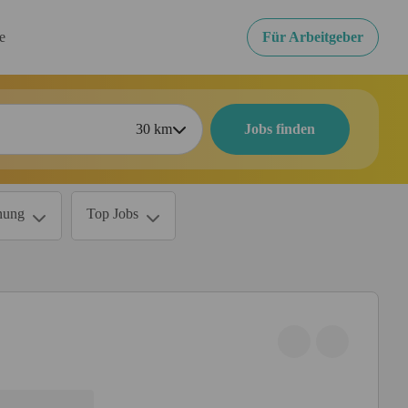
re
Für Arbeitgeber
30
km
Jobs finden
nung
Top Jobs