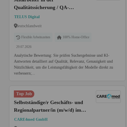
Qualitätssicherung / QA-
Bewerter (m/w/d)
TELUS Digital
deutschlandweit
Flexible Arbeitszeiten
100% Home-Office
29.07.2026
Analytische Bewertung: Sie prüfen Suchergebnisse und KI-
Antworten detailliert auf Qualität, Relevanz, Genauigkeit und
Nützlichkeit, um die Leistungsfähigkeit der Modelle direkt zu
verbessern;...
Top Job
Selbstständige/r Geschäfts- und
Regionalpartner/in (m/w/d) im
Zukunftsmarkt
CARE4med GmbH
Seniorenbetreuung zu Hause