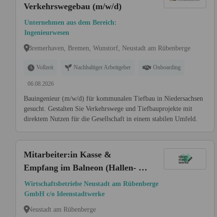
Verkehrswegebau (m/w/d)
Unternehmen aus dem Bereich:
Ingenieurwesen
Bremerhaven, Bremen, Wunstorf, Neustadt am Rübenberge
Vollzeit
Nachhaltiger Arbeitgeber
Onboarding
06.08.2026
Bauingenieur (m/w/d) für kommunalen Tiefbau in Niedersachsen
gesucht. Gestalten Sie Verkehrswege und Tiefbauprojekte mit
direktem Nutzen für die Gesellschaft in einem stabilen Umfeld.
Mitarbeiter:in Kasse &
Empfang im Balneon (Hallen- &
Naturfreibad mit
Wirtschaftsbetriebe Neustadt am Rübenberge
Saunalandschaft) (m/w/d)
GmbH c/o Ideenstadtwerke
Neustadt am Rübenberge