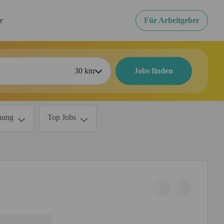
re
Für Arbeitgeber
30
km
Jobs finden
nung
Top Jobs