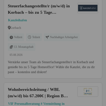
Steuerfachangestellte/r (m/w/d) in
Korbach – bis zu 5 Tage
Homeoffice
Kanzleihafen
Korbach
Vollzeit
Teilzeit
Nachhaltiger Arbeitgeber
13. Monatsgehalt
05.08.2026
Verstärke unser Team als Steuerfachangestellte/r in Korbach und
genieße bis zu 5 Tage Homeoffice! Wähle die Kanzlei, die zu dir
passt – kostenlos und diskret!
Wohnbereichsleitung / WBL
(m/w/d) bis 67.200€ | Region Bad
Arolsen / Nordhessen | stationäre
VIF Personalberatung # Vermittlung in