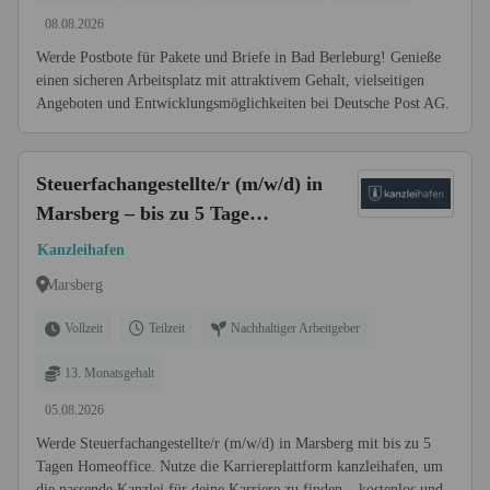
08.08.2026
Werde Postbote für Pakete und Briefe in Bad Berleburg! Genieße
einen sicheren Arbeitsplatz mit attraktivem Gehalt, vielseitigen
Angeboten und Entwicklungsmöglichkeiten bei Deutsche Post AG.
Steuerfachangestellte/r (m/w/d) in
Marsberg – bis zu 5 Tage
Homeoffice
Kanzleihafen
Marsberg
Vollzeit
Teilzeit
Nachhaltiger Arbeitgeber
13. Monatsgehalt
05.08.2026
Werde Steuerfachangestellte/r (m/w/d) in Marsberg mit bis zu 5
Tagen Homeoffice. Nutze die Karriereplattform kanzleihafen, um
die passende Kanzlei für deine Karriere zu finden – kostenlos und