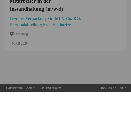
Mitarbeiter in der
Instandhaltung (m/w/d)
Brenner Verpackung GmbH & Co. KG;
Personalabteilung Frau Feldmeier
Starnberg
06.08.2026
Datenschutz
Cookies
AGB
Impressum
localjob.de ? 2026