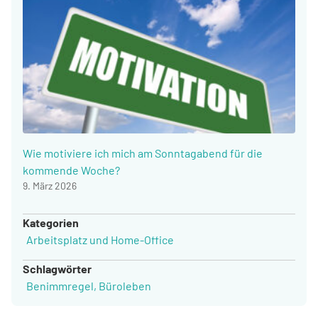
Wie motiviere ich mich am Sonntagabend für die
kommende Woche?
9. März 2026
Kategorien
Arbeitsplatz und Home-Office
Schlagwörter
Benimmregel
,
Büroleben