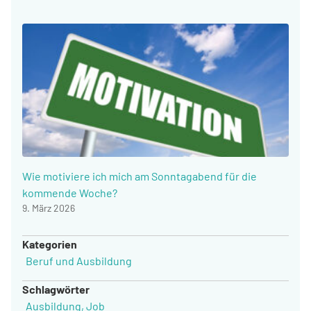
Wie motiviere ich mich am Sonntagabend für die
kommende Woche?
9. März 2026
Kategorien
Beruf und Ausbildung
Schlagwörter
Ausbildung
,
Job