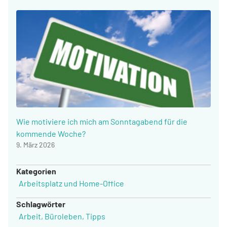
Wie motiviere ich mich am Sonntagabend für die
kommende Woche?
9. März 2026
Kategorien
Arbeitsplatz und Home-Office
Schlagwörter
Arbeit
,
Büroleben
,
Tipps