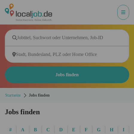
Jobs finden
Startseite
Jobs finden
Jobs finden
#
A
B
C
D
E
F
G
H
I